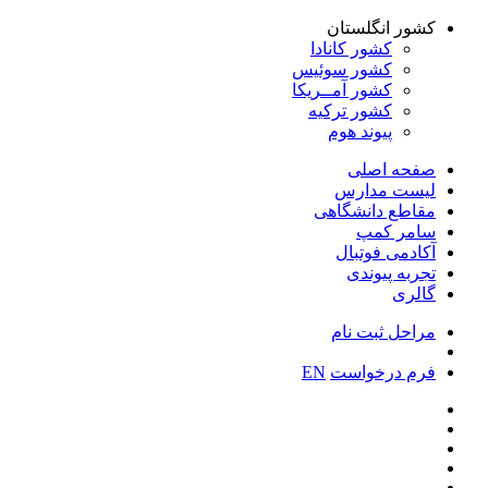
کشور انگلستان
کشور کانادا
کشور سوئیس
کشور آمــریکا
کشور ترکیه
پیوند هوم
صفحه اصلی
لیست مدارس
مقاطع دانشگاهی
سامر کمپ
آکادمی فوتبال
تجربه پیوندی
گالری
مراحل ثبت نام
فرم درخواست
EN