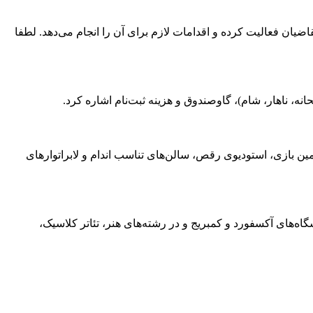
یان فعالیت کرده و اقدامات لازم برای آن را انجام می‌دهد. لطفا
ه، ناهار، شام)، گاوصندوق و هزینه ثبت‌نام اشاره کرد.
رسه دارای 7 آزمایشگاه علمی، یک مرکز زبان مجهز، یک سالن تئاتر با ظرفیت 250 نفر، سالن سخنرانی، 14 زمین تنیس، 7 زمین بازی، استودیوی رقص، سالن‌های تناسب اندام و لابراتوارهای
ی را برای مسابقات المپیک و ملی آموزش داده است. تقریباً تمام فارغ‌التحصیلان مدرسه Queen Anne، در دانشگاه‌ھای آکسفورد و کمبریج و در رشته‌ھای ھنر، تئاتر کلاسیک،