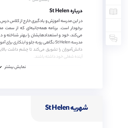
راهنمای سنی
5,
6,
درباره St Helen
7,
8,
در این مدرسه آموزش و یادگیری خارج از کلاس درس،
9,
برخودار است. برنامه همه‌جانبه‌ای که از سمت م
10,
11,
می‌کند، خود و استعدادهایشان را بهتر شناخته و د
12,
مدرسه St Helen نگاهی روبه جلو و ابتکاری 
13,
دانش‌آموزان را تشویق می‌کند تا چشم داشت بال
14,
15,
آینده‌ شغلی خود داشته باشند.
16,
17,
نمایش بیشتر
18
این مدرسه ارزش‌ها و مهارت‌های فکری، شخص
همدلی را در هر دانش‌آموز پرورش می‌دهد.
شهریه St Helen