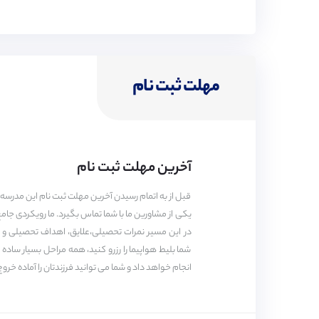
شرایط خاص برای متقاضیان؟
کیفیت خوابگاه
امکانات ورزشی
سطح زبان:
(B2) بالاتر از متوسط
مهلت ثبت نام
شما می‌توانید موضوع اصلی متون پیچیده را، هم در ز
ورودی دانشگاه‌ها
کادر مدرسه
دستاوردهای علمی
آخرین مهلت ثبت نام
قبل از به اتمام رسیدن آخرین مهلت ثبت نام این مدرسه 
یکی از مشاورین ما با شما تماس بگیرد. ما رویکردی جام
در این مسیر نمرات تحصیلی،علایق، اهداف تحصیلی و شغل
خدمات پیوند برای این مدرسه
شما بلیط هواپیما را رزرو کنید، همه مراحل بسیار ساد
انجام خواهد داد و شما می توانید فرزندتان را آماده خروج
دوره‌ها :
A-LEVEL, GCASE