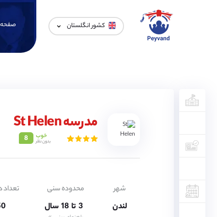
صفحه 
کشور انگلستان
3,
4,
5,
6,
7,
مدرسه St Helen
8,
9,
10,
خوب
8
بدون نظر
11,
12,
13,
14,
15,
16,
شهر
محدوده سنی
تعداد د
17,
لندن
3,
تا
18
سال
150
4,