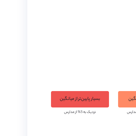
ه است. علاوه بر این، امکانات آموزشی مانند
دانش‌آموزان این مدرسه در پایان هر سال تحصیلی، نتایج درخشانی را رقم می‌زنند. در سال 2019 بیش از 75 درصد دانش‌آموزان موفق به اخذ
های گروه راسل از جمله آکسفورد و کمبریج شدند و 80 درصد آن‌ها نیز در 30 دانشگاه برتر ملی و بین‌المللی تحصیلات خود را آغاز
نگین
بسیار پایین‌تر از میانگین
نزدیک به 5% از مدارس