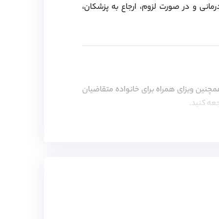
مانی و در صورت لزوم، ارجاع به پزشکان،
چنین ویزای همراه برای خانواده متقاضیان
جعه کنید.
قامت، سه وعده غذا (صبحانه، ناهار، شام)،