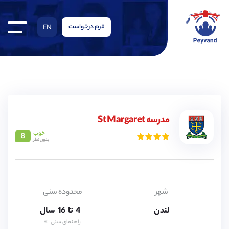
فرم درخواست
EN
4,
5,
6,
مدرسه St Margaret
7,
خوب
8
8,
بدون نظر
9,
10,
11,
12,
13,
14,
شهر
محدوده سنی
15,
لندن
4,
تا
16
سال
5,
راهنمای سنی