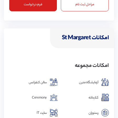
مراحل ثبت نام
فرم درخواست
امکانات St Margaret
امکانات مجموعه
آزمایشگاه مدرن
سالن کنفرانس
کتابخانه
Ceremony
رستوران
سایت IT