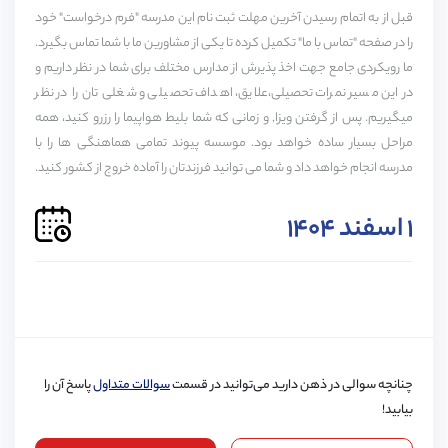
قبل از به اتمام رسیدن آخرین مهلت ثبت نام این مدرسه "فرم درخواست" خود
A1
A2
B1
B2
C1
C2
را در صفحه "تماس با ما" تکمیل کرده تا یکی از مشاورین ما با شما تماس بگیرد.
ما رویکردی جامع جهت اخذ پذیرش از مدارس مختلف برای شما در نظر داریم و
در این مسیر نمرات تحصیلی،علایق، اهداف تحصیلی و شغلی تان را در نظر
میگیریم. پس از گرفتن ویزا, و زمانی که شما بلیط هواپیما را رزرو کنید، همه
خدمات پیوند برای این مدرسه
پذیرش مدرسه
ویزا
مراحل بسیار ساده خواهد بود. موسسه پیوند تمامی هماهنگی ها را با
حمایت دانش آموزی
مدرسه انجام خواهد داد و شما می توانید فرزندتان را آماده خروج از کشور کنید.
حمایت تا دانشگاه
۱ اسفند ۱۴۰۴
دوره‌ها :
GCASE
زمان انتظار برای رزرو :
0 سال
چنانچه سوالی در ذهن دارید می‌توانید در قسمت
سوالات متداول
پاسخ آن را
بیابید!