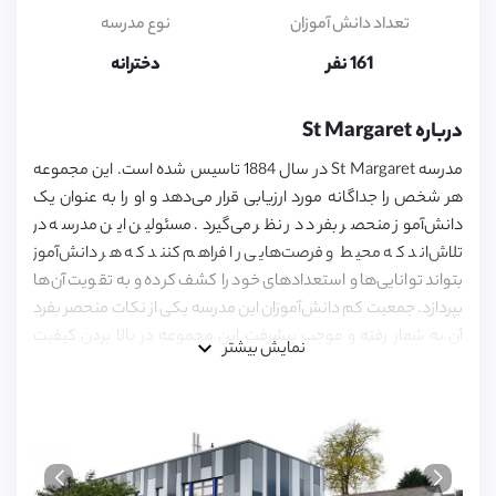
6,
7,
تعداد دانش آموزان
نوع مدرسه
8,
9,
161 نفر
دخترانه
10,
11,
12,
درباره St Margaret
13,
14,
مدرسه St Margaret در سال 1884 تاسیس شده است. این مجموعه
15,
16
هر شخص را جداگانه مورد ارزیابی قرار می‌دهد و او را به عنوان یک
دانش‌آموز منحصر بفرد در نظر می‌گیرد. مسئولین این مدرسه در
تلاش‌اند که محیط و فرصت‌هایی را فراهم کنند که هر دانش‌آموز
بتواند توانایی‌ها و استعداد‌های خود را کشف کرده و به تقویت آن‌ها
بپردازد. جمعیت کم دانش‌آموزان این مدرسه یکی از نکات منحصر بفرد
آن به شمار رفته و موجب پیشرفت این مجموعه در بالا بردن کیفیت
نمایش بیشتر
آموزشی می‌باشد. در St Margaret رشد شخصیتی دانش‌آموزان،
اهمیتی یکسان با پیشرفت آکادمیک آن‌ها دارد؛ به همین منظور
کارکنان مدرسه در پی تربیت دخترانی معتمد به نفس، بلند پرواز و
آینده‌نگر هستند و آن‌ها را در مسیر دست‌یابی به اهدافشان حمایت
می‌کنند.