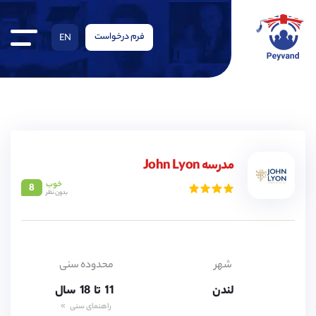
فرم درخواست
EN
مدرسه John Lyon
خوب
8
بدون نظر
11,
12,
13,
14,
15,
16,
شهر
محدوده سنی
17,
لندن
11,
تا
18
سال
12,
راهنمای سنی