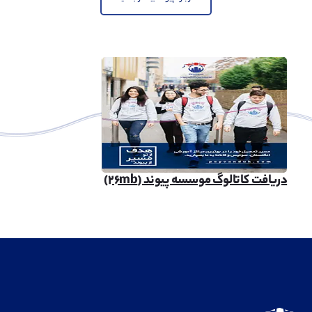
دریافت کاتالوگ موسسه پیوند (۲۶mb)