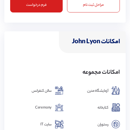
مراحل ثبت نام
فرم درخواست
امکانات John Lyon
امکانات مجموعه
آزمایشگاه مدرن
سالن کنفرانس
کتابخانه
Ceremony
رستوران
سایت IT