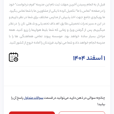
قبل از به اتمام رسیدن آخرین مهلت ثبت نام این مدرسه "فرم درخواست" خود
A1
A2
B1
B2
C1
C2
را در صفحه "تماس با ما" تکمیل کرده تا یکی از مشاورین ما با شما تماس بگیرد.
ما رویکردی جامع جهت اخذ پذیرش از مدارس مختلف برای شما در نظر داریم و
در این مسیر نمرات تحصیلی،علایق، اهداف تحصیلی و شغلی تان را در نظر
میگیریم. پس از گرفتن ویزا, و زمانی که شما بلیط هواپیما را رزرو کنید، همه
خدمات پیوند برای این مدرسه
پذیرش مدرسه
ویزا
مراحل بسیار ساده خواهد بود. موسسه پیوند تمامی هماهنگی ها را با
حمایت دانش آموزی
مدرسه انجام خواهد داد و شما می توانید فرزندتان را آماده خروج از کشور کنید.
حمایت تا دانشگاه
۱ اسفند ۱۴۰۴
دوره‌ها :
A-LEVEL, GCASE
زمان انتظار برای رزرو :
0 سال
چنانچه سوالی در ذهن دارید می‌توانید در قسمت
سوالات متداول
پاسخ آن را
بیابید!