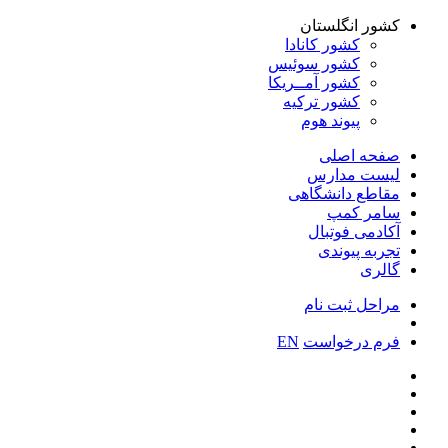
کشور انگلستان
کشور کانادا
کشور سوئیس
کشور آمــریکا
کشور ترکیه
پیوند هوم
صفحه اصلی
لیست مدارس
مقاطع دانشگاهی
سامر کمپ
آکادمی فوتبال
تجربه پیوندی
گالری
مراحل ثبت نام
فرم درخواست
EN