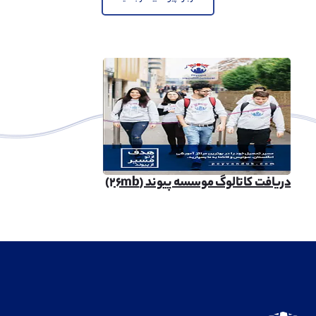
دریافت کاتالوگ موسسه پیوند (۲۶mb)