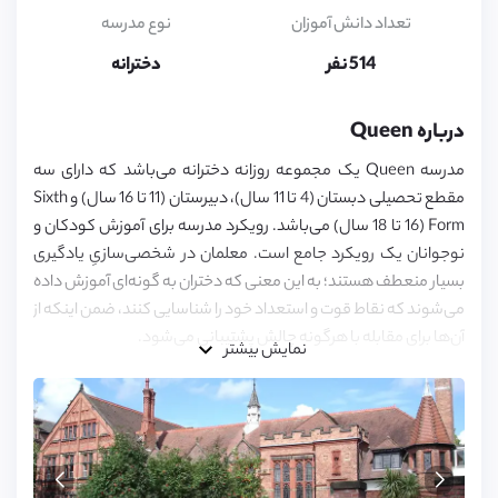
6,
7,
تعداد دانش آموزان
نوع مدرسه
8,
9,
514 نفر
دخترانه
10,
11,
12,
درباره Queen
13,
14,
مدرسه‌ Queen یک مجموعه‌ روزانه‌ دخترانه می‌باشد که دارای سه
15,
16,
مقطع تحصیلی دبستان (4 تا 11 سال)، دبیرستان (11 تا 16 سال) و Sixth
17,
Form (16 تا 18 سال) می‌باشد. رویکرد مدرسه برای آموزش کودکان و
18
نوجوانان یک رویکرد جامع است. معلمان در شخصی‌سازیِ یادگیری
بسیار منعطف هستند؛ به این معنی که دختران به گونه‌ای آموزش داده
می‌شوند که نقاط قوت و استعداد خود را شناسایی کنند، ضمن اینکه از
آن‌ها برای مقابله با هرگونه چالش پشتیبانی می‌شود.
نمایش بیشتر
برنامه‌های درسی مدرسه Queen، از سنین پایین به دانش‌آموزان
این امکان را می‌دهد تا به بهترین نحو یاد بگیرند و مهارت‌های
تفکر نقادانه خود را توسعه دهند.