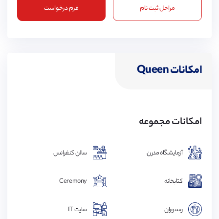
مراحل ثبت نام
فرم درخواست
امکانات Queen
امکانات مجموعه
آزمایشگاه مدرن
سالن کنفرانس
کتابخانه
Ceremony
رستوران
سایت IT