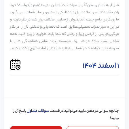
قبل از به اتمام رسیدن آخرین مهلت ثبت نام این مدرسه "فرم درخواست" خود
A1
A2
B1
B2
C1
C2
را در صفحه "تماس با ما" تکمیل کرده تا یکی از مشاورین ما با شما تماس بگیرد.
ما رویکردی جامع جهت اخذ پذیرش از مدارس مختلف برای شما در نظر داریم و
در این مسیر نمرات تحصیلی،علایق، اهداف تحصیلی و شغلی تان را در نظر
میگیریم. پس از گرفتن ویزا, و زمانی که شما بلیط هواپیما را رزرو کنید، همه
خدمات پیوند برای این مدرسه
پذیرش مدرسه
ویزا
مراحل بسیار ساده خواهد بود. موسسه پیوند تمامی هماهنگی ها را با
حمایت دانش آموزی
مدرسه انجام خواهد داد و شما می توانید فرزندتان را آماده خروج از کشور کنید.
حمایت تا دانشگاه
۱ اسفند ۱۴۰۴
دوره‌ها :
A-LEVEL, GCASE
زمان انتظار برای رزرو :
0 سال
چنانچه سوالی در ذهن دارید می‌توانید در قسمت
سوالات متداول
پاسخ آن را
بیابید!