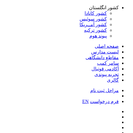
کشور انگلستان
کشور کانادا
کشور سوئیس
کشور آمــریکا
کشور ترکیه
پیوند هوم
صفحه اصلی
لیست مدارس
مقاطع دانشگاهی
سامر کمپ
آکادمی فوتبال
تجربه پیوندی
گالری
مراحل ثبت نام
فرم درخواست
EN