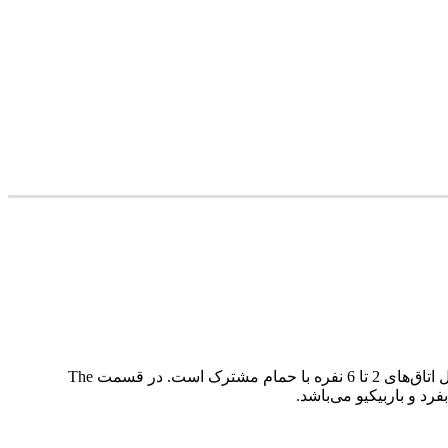
خوابگاه‌های این مجموعه به 3 بخش تقسیم می‌شوند که عبارتند از: The House ،The Courtyard و The Retreat. قسمت The House شامل اتاق‌های 2 تا 6 نفره با حمام مشترک است. در قسمت The