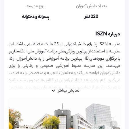
5,
6,
تعداد دانش آموزان
نوع مدرسه
7,
8,
220 نفر
پسرانه و دخترانه
9,
10,
11,
درباره ISZN
12,
13,
مدرسه ISZN پذیرای دانش‌آموزانی از 25 ملیت مختلف می‌باشد. این
14,
15,
مدرسه با استفاده از بهترین ویژگی‌های برنامه آموزش ملی انگلستان و
16,
با برگزاری دوره‌های IB، بهترین برنامه آموزشی را به دانش‌آموزان ارائه
17,
می‌دهد. این مدرسه محیط آموزشی صمیمی و رقابتی را برای
18
دانش‌آموزان فراهم می‌کند و معلمان با تجربه و متخصص را به خدمت
می‌گیرد. کم بودن تعداد دانش‌آموزان در کلاس‌های درس سبب شده
تا هر یک از آن‌ها از حمایت و پشتیبانی ویژه معلمان بهره ببرند. همچنین
نمایش بیشتر
مدرسه ISZN جلسات گفت‌وگوی مشترکی را برای تقویت فن بیان و
تفکر انتقادی دانش‌آموزان برگزار می‌کند. این مدرسه جزء گروه مدارس
Global Congita می‌باشد که گروهی خارق‌العاده در ارائه آموزش‌های
نوین می‌باشند.