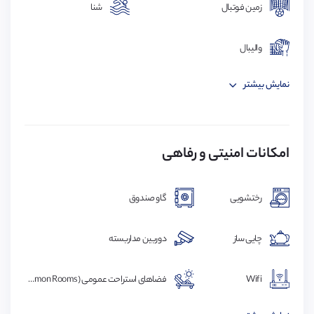
GCSE
:
0 سال
زمین فوتبال
شنا
والیبال
نمایش بیشتر
امکانات امنیتی و رفاهی
رختشویی
گاو صندوق
چایی ساز
دوربین مداربسته
Wifi
فضاهای استراحت عمومی (Common Rooms)