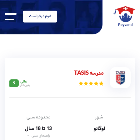
فرم درخواست
مدرسه TASIS
عالی
9
بدون نظر
شهر
محدوده سنی
13,
لوگانو
13,
تا
18
سال
18
راهنمای سنی